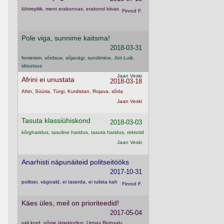
lühirepliik, ment erakonnas, erakond kiivas
Finrod F.
Pole viga, sunnime kaitsma!
2018-03-31
feminism, võrdsus, sõjavägi, sundimine, Jüri Luik,
idiootsus
Jaan Veski
Afrini ei unustata
2018-03-18
Afrin, Süüria, Türgi, Kurdistan, Rojava, sõda
Jaan Veski
Tasuta klassiühiskond
2018-03-03
kõrgharidus, tasuline haridus, tasuta haridus, rektorid
Jaan Veski
Anarhisti näpunäiteid politseitööks
2017-10-31
politsei, vägivald, ei taserda, ei tulista kah
Finrod F.
Käes üles, meil on prioriteedid!
2017-05-04
vali kord, nõme järjekindlus, Urmas Reinsalu