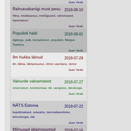
Jaan Veski
Rahvavabariigi must pesu
2018-08-10
Hiina, totalitaarsus, inimõigused, vähemused,
repressioon
Jaan Veski
Populisti hääl
2018-08-01
riigikogu, palk, korruptsioon, populism, Margus
Tsahkna
Jaan Veski
Ilm hukka läinud
2018-07-29
ilm, kliima, kliimamuutus, ühine vaenlane, ränne
Jaan Veski
Valvurite valvamisest
2018-07-27
retsensioon, kommentaar, riik, vangistus, ideoloogia
Jaan Veski
NÄTS Estonia
2018-07-22
kaardimaksed, sularaha, tsentraliseerimine,
tehnoloogia, risk
Jaan Veski
Mõnusad jälgimissotsid
2018-07-16