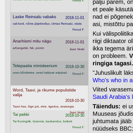
palju parem, on 
Finrod F.
et peale käsutä
nad ei põgeneks
Laske Reinsalu vabaks
2018-11-01
asi, mistõttu p
vali kord, nõme järjekindlus, Urmas Reinsalu, elatis
Finrod F.
Kui välispoliit
riigi diktaator
Anarhismi mitu nägu
2018-11-01
ikka tegema äri 
arhangelsk, fsb, pomm
Jaan Veski
on probleem.
V
ringiga tagasi
Telepaatia ministeerium
2018-10-30
"Juhuslikult lä
unes kõndimine, eesti halduse eripärad
Finrod F.
Who's who in al
Viited varasema
Word, Taavi, ja rikume populistide
valija
Saudi Arabia's 
2018-10-30
Täiendus:
ei u
Taavi Aas, õige jutt, ekre, tigedus, strateegia
Muuseas jõudis 
Jaan Veski
Tai pekki
2018-10-30
juhtumata jääb
Tai Kuningriik, türannia, kaubandus, boikott
nüüdseks BBC:st
Finrod F.