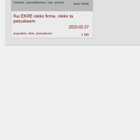
haridus, usundiõpetus, usk, ateism
Jaan Veski
Kui EKRE oleks firma, oleks ta
petuskeem
2015-02-27
populism, ekre, petuskeem
1 MΩ