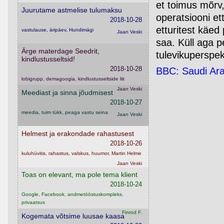
et toimus mõrv,
Juurutame astmelise tulumaksu
operatsiooni e
2018-10-28
etturitest käed
vastulause, äripäev, Hundimägi
Jaan Veski
saa. Küll aga 
Ärge materdage Seedrit,
tulevikuperspek
kindlustusseltsid!
2018-10-28
BBC: Saudi Ara
lobigrupp, demagoogia, kindlustusseltside liit
Jaan Veski
Meediast ja sinna jõudmisest
2018-10-27
meedia, tuim tükk, peaga vastu seina
Jaan Veski
Helmest ja erakondade rahastusest
2018-10-26
kuluhüvitis, rahastus, valskus, huumor, Martin Helme
Jaan Veski
Toas on elevant, ma pole tema klient
2018-10-24
Google, Facebook, andmetööstuskompleks,
privaatsus
Finrod F.
Kogemata võtsime luusae kaasa