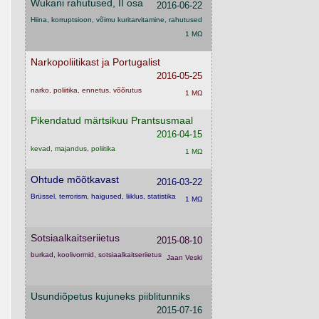
Wukani rahutused, II osa
2016-06-22
Hiina, korruptsioon, võimu kuritarvitamine, rahutused
1 MΩ
Narkopoliitikast ja Portugalist
2016-05-25
narko, poliitika, ennetus, võõrutus
1 MΩ
Pikendatud märtsikuu Prantsusmaal
2016-04-15
kevad, majandus, poliitika
1 MΩ
Ohtude mõõtkavast
2016-03-22
Brüssel, terrorism, haigused, liiklus, statistika
1 MΩ
Sotsiaalkaitseriietus
2015-08-10
burkad, koolivormid, sotsiaalkaitseriietus
Jaan Veski
Usundiõpetus kujuneks piiblitunniks
2015-07-16