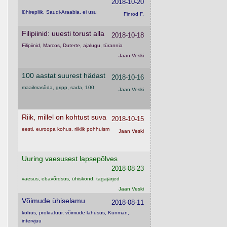
2018-10-20
lühirepliik, Saudi-Araabia, ei usu
Finrod F.
Filipiinid: uuesti torust alla
2018-10-18
Filipiinid, Marcos, Duterte, ajalugu, türannia
Jaan Veski
100 aastat suurest hädast
2018-10-16
maailmasõda, gripp, sada, 100
Jaan Veski
Riik, millel on kohtust suva
2018-10-15
eesti, euroopa kohus, riiklik pohhuism
Jaan Veski
Uuring vaesusest lapsepõlves
2018-08-23
vaesus, ebavõrdsus, ühiskond, tagajärjed
Jaan Veski
Võimude ühiselamu
2018-08-11
kohus, prokratuur, võimude lahusus, Kunman,
intervjuu