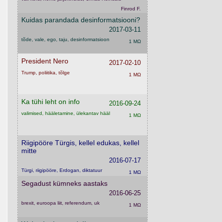
Finrod F.
Kuidas parandada desinformatsiooni?
2017-03-11
tõde, vale, ego, taju, desinformatsioon
1 MΩ
President Nero
2017-02-10
Trump, poliitika, tõlge
1 MΩ
Ka tühi leht on info
2016-09-24
valimised, hääletamine, ülekantav hääl
1 MΩ
Riigipööre Türgis, kellel edukas, kellel
mitte
2016-07-17
Türgi, riigipööre, Erdogan, diktatuur
1 MΩ
Segadust kümneks aastaks
2016-06-25
brexit, euroopa liit, referendum, uk
1 MΩ