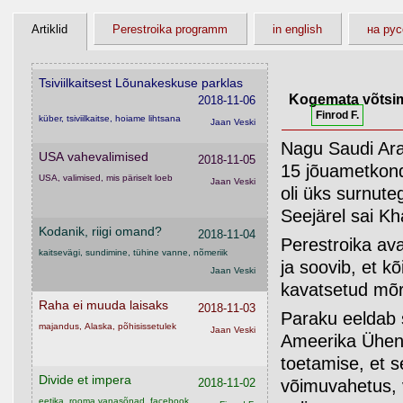
Kentsakalt Kõndimise Amet
2018-11-07
Artiklid
Perestroika programm
in english
на ру
huumor, jälgimisühiskond, mood, juggalo
Finrod F
Tsiviilkaitsest Lõunakeskuse parklas
Kogemata võtsi
2018-11-06
Finrod F.
küber, tsiviilkaitse, hoiame lihtsana
Jaan Veski
Nagu Saudi Ara
USA vahevalimised
2018-11-05
15 jõuametkond
USA, valimised, mis päriselt loeb
Jaan Veski
oli üks surnute
Seejärel sai K
Kodanik, riigi omand?
2018-11-04
Perestroika av
kaitsevägi, sundimine, tühine vanne, nõmeriik
ja soovib, et k
Jaan Veski
kavatsetud mõr
Raha ei muuda laisaks
2018-11-03
Paraku eeldab se
majandus, Alaska, põhisissetulek
Jaan Veski
Ameerika Ühendri
toetamise, et s
Divide et impera
2018-11-02
võimuvahetus, v
eetika, rooma vanasõnad, facebook