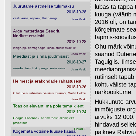
lubas ta tappa 
Juurutame astmelise tulumaksu
2018-10-28
kuuga (väärib m
vastulause, äripäev, Hundimägi
Jaan Veski
2016 oli, on t
kõrgeimate sea
Ärge materdage Seedrit,
kindlustusseltsid!
tapmis-soovitus
2018-10-28
Ohu märk võinuk
lobigrupp, demagoogia, kindlustusseltside liit
saanud Duterte
Jaan Veski
Meediast ja sinna jõudmisest
Taguig'is. Ilmse
2018-10-27
meediaorganisats
meedia, tuim tükk, peaga vastu seina
Jaan Veski
rutiinselt tapa
Helmest ja erakondade rahastusest
kohtuväliste ta
2018-10-26
narkootikume.
kuluhüvitis, rahastus, valskus, huumor, Martin Helme
Jaan Veski
Hukkunute arvu
Toas on elevant, ma pole tema klient
inimõiguste org
2018-10-24
arvuks 12 000. 
Google, Facebook, andmetööstuskompleks,
hindavad selle
privaatsus
Finrod F.
Kogemata võtsime luusae kaasa
paiknev Rahvusv