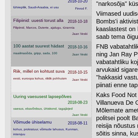
2018-10-20
"narkosõja" kü
lühirepliik, Saudi-Araabia, ei usu
Finrod F.
Viimased uudise
Bombs'i aktivist
Filipiinid: uuesti torust alla
2018-10-18
kaaslastest on 
Filipiinid, Marcos, Duterte, ajalugu, türannia
Jaan Veski
saab tema õigu
FNB vabatahtli
100 aastat suurest hädast
2018-10-16
ning Jan Ray Pa
maailmasõda, gripp, sada, 100
Jaan Veski
vabatahtliku ko
arvukaid sigaret
Riik, millel on kohtust suva
2018-10-15
"hakkasid vastu
eesti, euroopa kohus, riiklik pohhuism
Jaan Veski
piinati enne tap
Kaks Food Not B
Uuring vaesusest lapsepõlves
Villanueva De G
2018-08-23
Mõlemate amet o
vaesus, ebavõrdsus, ühiskond, tagajärjed
Jaan Veski
politsei poolt B
Võimude ühiselamu
2018-08-11
reisija nõustus
kohus, prokratuur, võimude lahusus, Kunman,
sõitis sinna, ku
intervjuu