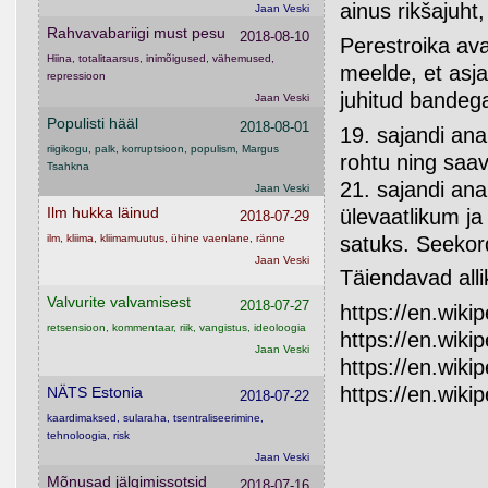
ainus rikšajuht
Jaan Veski
Rahvavabariigi must pesu
2018-08-10
Perestroika ava
Hiina, totalitaarsus, inimõigused, vähemused,
meelde, et asja
repressioon
juhitud bandega.
Jaan Veski
Populisti hääl
2018-08-01
19. sajandi an
riigikogu, palk, korruptsioon, populism, Margus
rohtu ning saa
Tsahkna
21. sajandi ana
Jaan Veski
Ilm hukka läinud
ülevaatlikum ja
2018-07-29
satuks. Seekord
ilm, kliima, kliimamuutus, ühine vaenlane, ränne
Jaan Veski
Täiendavad alli
Valvurite valvamisest
2018-07-27
https://en.wikip
retsensioon, kommentaar, riik, vangistus, ideoloogia
https://en.wiki
Jaan Veski
https://en.wiki
https://en.wiki
NÄTS Estonia
2018-07-22
kaardimaksed, sularaha, tsentraliseerimine,
tehnoloogia, risk
Jaan Veski
Mõnusad jälgimissotsid
2018-07-16