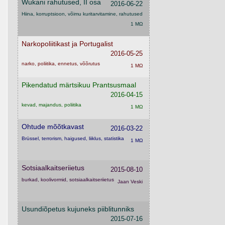
Wukani rahutused, II osa
2016-06-22
Hiina, korruptsioon, võimu kuritarvitamine, rahutused
1 MΩ
Narkopoliitikast ja Portugalist
2016-05-25
narko, poliitika, ennetus, võõrutus
1 MΩ
Pikendatud märtsikuu Prantsusmaal
2016-04-15
kevad, majandus, poliitika
1 MΩ
Ohtude mõõtkavast
2016-03-22
Brüssel, terrorism, haigused, liiklus, statistika
1 MΩ
Sotsiaalkaitseriietus
2015-08-10
burkad, koolivormid, sotsiaalkaitseriietus
Jaan Veski
Usundiõpetus kujuneks piiblitunniks
2015-07-16