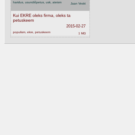
haridus, usundiõpetus, usk, ateism
Jaan Veski
Kui EKRE oleks firma, oleks ta
petuskeem
2015-02-27
populism, ekre, petuskeem
1 MΩ