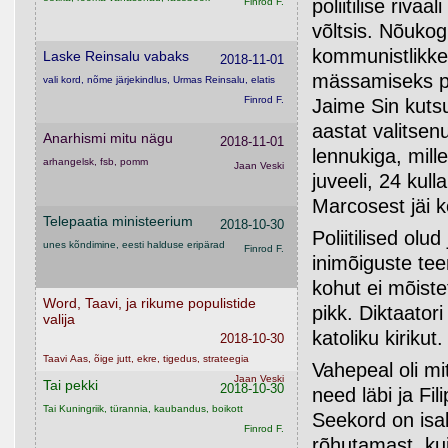
poliitilise riva
Finrod F.
võltsis. Nõukog
kommunistlikke m
Laske Reinsalu vabaks
2018-11-01
mässamiseks pol
vali kord, nõme järjekindlus, Urmas Reinsalu, elatis
Finrod F.
Jaime Sin kuts
aastat valitse
Anarhismi mitu nägu
2018-11-01
lennukiga, mill
arhangelsk, fsb, pomm
Jaan Veski
juveeli, 24 kul
Marcosest jäi 
Telepaatia ministeerium
2018-10-30
Poliitilised ol
unes kõndimine, eesti halduse eripärad
Finrod F.
inimõiguste tee
kohut ei mõiste
Word, Taavi, ja rikume populistide
pikk. Diktaator
valija
katoliku kirikut.
2018-10-30
Taavi Aas, õige jutt, ekre, tigedus, strateegia
Vahepeal oli 
Jaan Veski
Tai pekki
2018-10-30
need läbi ja Fi
Tai Kuningriik, türannia, kaubandus, boikott
Seekord on isak
Finrod F.
rõhutamast, ku