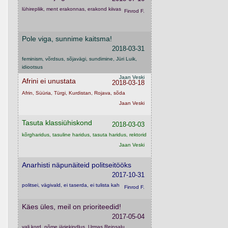
lühirepliik, ment erakonnas, erakond kiivas
Finrod F.
Pole viga, sunnime kaitsma!
2018-03-31
feminism, võrdsus, sõjavägi, sundimine, Jüri Luik,
idiootsus
Jaan Veski
Afrini ei unustata
2018-03-18
Afrin, Süüria, Türgi, Kurdistan, Rojava, sõda
Jaan Veski
Tasuta klassiühiskond
2018-03-03
kõrgharidus, tasuline haridus, tasuta haridus, rektorid
Jaan Veski
Anarhisti näpunäiteid politseitööks
2017-10-31
politsei, vägivald, ei taserda, ei tulista kah
Finrod F.
Käes üles, meil on prioriteedid!
2017-05-04
vali kord, nõme järjekindlus, Urmas Reinsalu