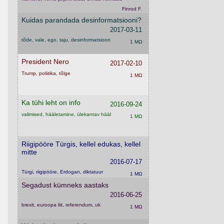
Finrod F.
Kuidas parandada desinformatsiooni?
2017-03-11
tõde, vale, ego, taju, desinformatsioon
1 MΩ
President Nero
2017-02-10
Trump, poliitika, tõlge
1 MΩ
Ka tühi leht on info
2016-09-24
valimised, hääletamine, ülekantav hääl
1 MΩ
Riigipööre Türgis, kellel edukas, kellel
mitte
2016-07-17
Türgi, riigipööre, Erdogan, diktatuur
1 MΩ
Segadust kümneks aastaks
2016-06-25
brexit, euroopa liit, referendum, uk
1 MΩ