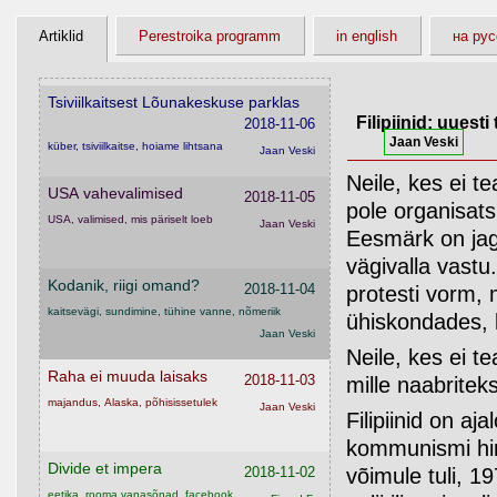
Kentsakalt Kõndimise Amet
2018-11-07
Artiklid
Perestroika programm
in english
на ру
huumor, jälgimisühiskond, mood, juggalo
Finrod F
Tsiviilkaitsest Lõunakeskuse parklas
Filipiinid: uuesti 
2018-11-06
Jaan Veski
küber, tsiviilkaitse, hoiame lihtsana
Jaan Veski
Neile, kes ei te
USA vahevalimised
2018-11-05
pole organisats
USA, valimised, mis päriselt loeb
Jaan Veski
Eesmärk on jaga
vägivalla vast
Kodanik, riigi omand?
2018-11-04
protesti vorm, 
kaitsevägi, sundimine, tühine vanne, nõmeriik
ühiskondades, 
Jaan Veski
Neile, kes ei te
Raha ei muuda laisaks
2018-11-03
mille naabriteks
majandus, Alaska, põhisissetulek
Jaan Veski
Filipiinid on a
kommunismi hir
Divide et impera
2018-11-02
võimule tuli, 1
eetika, rooma vanasõnad, facebook