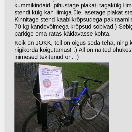
kummikindaid, pihustage plakati tagakülg liim
stendi külg kah liimiga üle, asetage plakat ste
Kinnitage stend kaablikrõpsudega pakiraamil
70 kg kandevõimega krõpsud sobivad.) Sebige
parkige oma ratas käidavasse kohta.
Kõik on JOKK, teil on õigus seda teha, ning
riigikorda kõigutamas! :) All on näited ohuke
inimesed tekitanud on. :)