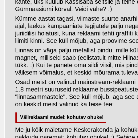
kahte, üks kuulub Kassisaba seltsile ja teine
Gümnaasiumi kõrval. Veidi vähe? :)
Kümme aastat tagasi, viimaste suurte anarhi
ajal, laekus kampaaniate tegijatele palju nega
juriidilisi hoiatusi, kuna reklaami tehti graffiti
liimiti kinni. See küll mõjub, aga proovime s
Linnas on väga palju metallist pindu, mille k
magnet, milliseid saab (eelistatult mitte Hiin
tükk. :) Kui te panete oma sildi viisil, mis pin
väiksem võimalus, et keskid mõurama tulevad
Osad meist on valinud mainstream-reklaami te
1.8 meetri suuruseid reklaame bussipeatustel
"linnasammastele". See küll mõjub, aga see on
on keskid meist valinud ka teise tee:
Välireklaami mudel: kohutav ohuke!
Me ju kõik mäletame Keskerakonda ja kohuk
pakkuda paremat: kohutav ohuke! :) Sebige