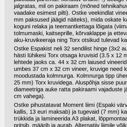
jalgratas, mil on pakiraam (mõned tehnikahuvi
vaadake esimest pilti). Ostke veekindlat vine
mm paksused jäägid näiteks), mida oskate ka
koguni relaka ja teemantkettaga lõigata (viim
tolmumaski, kaitseprille, kõrvaklappe ja etteva
aku-kruvikeeraja ning Torx otsikud tulevad k
Ostke Espakist neli 32 sendilist hinge (3x2 au
hästi lühikesi Torx otsaga kruvisid (3.5 x 12
lehtede jaoks ca. 44 x 32 cm laiused vineerid
umbes 37 cm x 32 cm vineer, kruvige need 
moodustada kolmnurga. Kolmnurga tipp ühen
25 mm) Torx kruvidega. Aluspõhja sisse puu
diameetriga auke ratta pakiraami vajaduste jä
cm vahega).
Ostke pihustatavat Moment liimi (Espaki värv
kallis, 13 euri maksab) ja tugevaid (7 mm) k
trükkida ja lamineerida A3 plakat, lõppmontaa
pritsib, määrib ja aurab. Alternatiiv liimile või