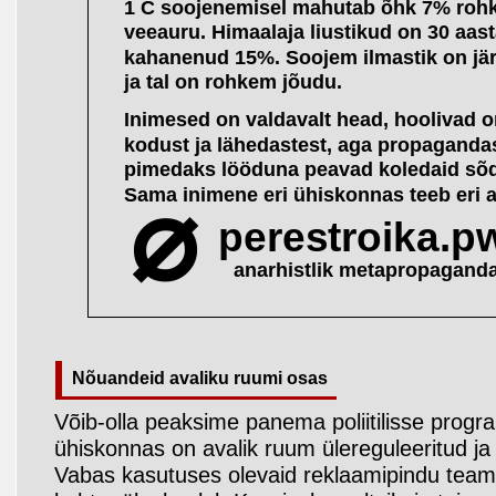
Nõuandeid avaliku ruumi osas
Võib-olla peaksime panema poliitilisse program
ühiskonnas on avalik ruum ülereguleeritud ja
Vabas kasutuses olevaid reklaamipindu teame