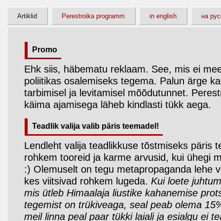
Artiklid
Perestroika programm
in english
на ру
Promo
Ehk siis, häbematu reklaam. See, mis ei mee
poliitikas osalemiseks tegema. Palun ärge k
tarbimisel ja levitamisel mõõdutunnet. Perest
käima ajamisega läheb kindlasti tükk aega.
Teadlik valija valib päris teemadel!
Lendleht valija teadlikkuse tõstmiseks päris
rohkem tooreid ja karme arvusid, kui ühegi muu 
:) Olemuselt on tegu metapropaganda lehe ve
kes viitsivad rohkem lugeda.
Kui loete juhtum
mis ütleb Himaalaja liustike kahanemise prot
tegemist on trükiveaga, seal peab olema 15%
meil linna peal paar tükki laiali ja esialgu ei t